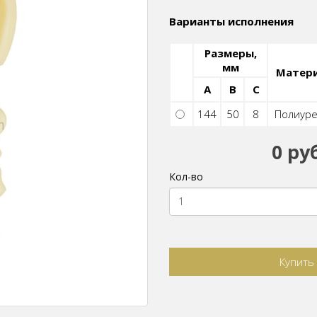
Варианты исполнения
Размеры,
мм
Матер
A
B
C
144
50
8
Полиуре
0 ру
Кол-во
Купить