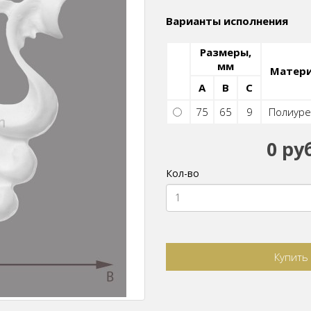
Варианты исполнения
Размеры,
мм
Матер
A
B
C
75
65
9
Полиуре
0 ру
Кол-во
Купить