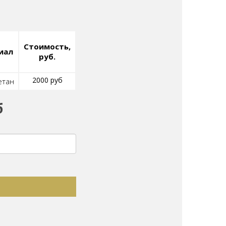
Стоимость,
иал
руб.
2000 руб
етан
б