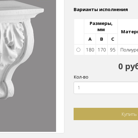
Варианты исполнения
Размеры,
мм
Матер
A
B
C
180
170
95
Полиур
0 ру
Кол-во
Купить